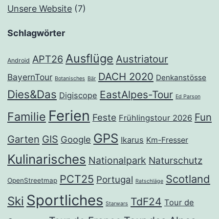
Unsere Website
(7)
Schlagwörter
Ausflüge
Austriatour
APT26
Android
DACH 2020
BayernTour
Denkanstösse
Botanisches
Bär
Dies&Das
EastAlpes-Tour
Digiscope
Ed Parson
Ferien
Familie
Fun
Feste
Frühlingstour 2026
GPS
Garten
GIS
Google
Ikarus
Km-Fresser
Kulinarisches
Nationalpark
Naturschutz
PCT25
Scotland
Portugal
OpenStreetmap
Ratschläge
Sportliches
Ski
TdF24
Tour de
Starwars