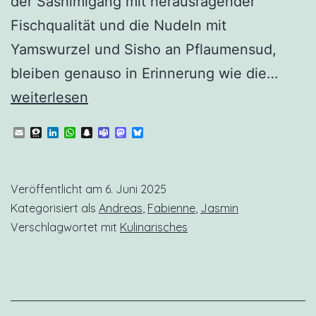
der Sashimigang mit herausragender
Fischqualität und die Nudeln mit
Yamswurzel und Sisho an Pflaumensud,
Japa
bleiben genauso in Erinnerung wie die…
beim
weiterlesen
Omak
Email
Threema
LinkedIn
WhatsApp
Snapchat
Teams
Mastodon
Bluesky
mit
11
Veröffentlicht am
6. Juni 2025
Gäng
Kategorisiert als
Andreas
,
Fabienne
,
Jasmin
Verschlagwortet mit
Kulinarisches