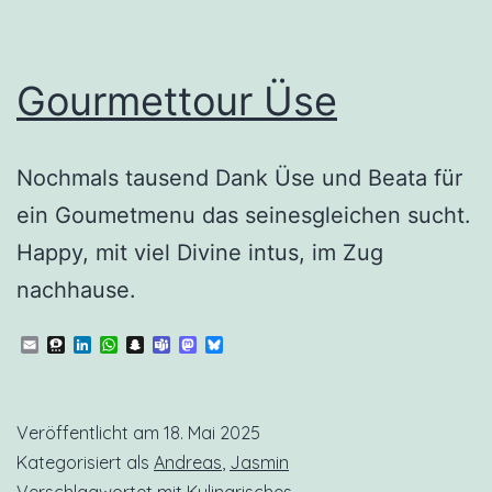
Gourmettour Üse
Nochmals tausend Dank Üse und Beata für
ein Goumetmenu das seinesgleichen sucht.
Happy, mit viel Divine intus, im Zug
nachhause.
Email
Threema
LinkedIn
WhatsApp
Snapchat
Teams
Mastodon
Bluesky
Veröffentlicht am
18. Mai 2025
Kategorisiert als
Andreas
,
Jasmin
Verschlagwortet mit
Kulinarisches