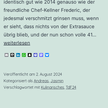
identisch gut wie 2014 genauso wie der
freundliche Chef-Kellner Frederic, der
jedesmal verschmitzt grinsen muss, wenn
er sieht, dass nichts von der Extrasauce
TdF2
übrig blieb, und der nun schon volle 41…
Zwis
weiterlesen
im
Email
Threema
LinkedIn
WhatsApp
Snapchat
Teams
Mastodon
Bluesky
Mais
Lame
Veröffentlicht am
2. August 2024
Kategorisiert als
Andreas
,
Jasmin
Verschlagwortet mit
Kulinarisches
,
TdF24