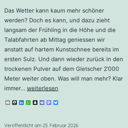
Das Wetter kann kaum mehr schöner
werden? Doch es kann, und dazu zieht
langsam der Frühling in die Höhe und die
Talabfahrten ab Mittag geniessen wir
anstatt auf hartem Kunstschnee bereits im
ersten Sulz. Und dann wieder zurück in den
trockenen Pulver auf dem Gletscher 2’000
Meter weiter oben. Was will man mehr? Klar
Zermatters
immer…
weiterlesen
Nr.
Email
Threema
LinkedIn
WhatsApp
Snapchat
Teams
Mastodon
Bluesky
5
Veröffentlicht am
25. Februar 2026