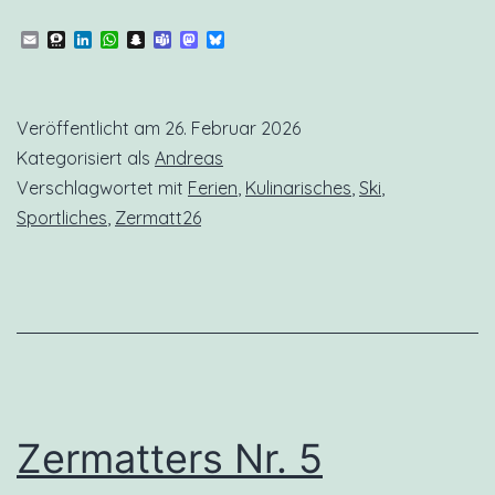
Nr.
Email
Threema
LinkedIn
WhatsApp
Snapchat
Teams
Mastodon
Bluesky
6
Veröffentlicht am
26. Februar 2026
Kategorisiert als
Andreas
Verschlagwortet mit
Ferien
,
Kulinarisches
,
Ski
,
Sportliches
,
Zermatt26
Zermatters Nr. 5