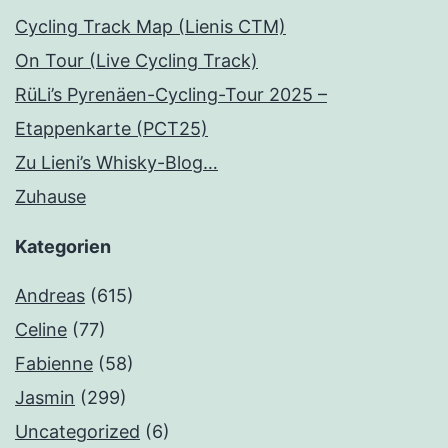
Cycling Track Map (Lienis CTM)
On Tour (Live Cycling Track)
RüLi’s Pyrenäen-Cycling-Tour 2025 –
Etappenkarte (PCT25)
Zu Lieni’s Whisky-Blog…
Zuhause
Kategorien
Andreas
(615)
Celine
(77)
Fabienne
(58)
Jasmin
(299)
Uncategorized
(6)