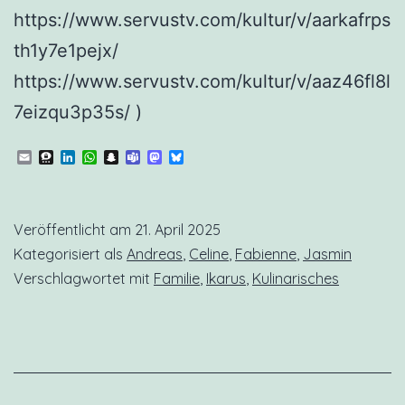
https://www.servustv.com/kultur/v/aarkafrps
th1y7e1pejx/
https://www.servustv.com/kultur/v/aaz46fl8l
7eizqu3p35s/ )
Email
Threema
LinkedIn
WhatsApp
Snapchat
Teams
Mastodon
Bluesky
Veröffentlicht am
21. April 2025
Kategorisiert als
Andreas
,
Celine
,
Fabienne
,
Jasmin
Verschlagwortet mit
Familie
,
Ikarus
,
Kulinarisches