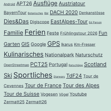
Ausflüge
Austriatour
APT26
Android
DACH 2020
BayernTour
Denkanstösse
Botanisches
Bär
Dies&Das
EastAlpes-Tour
Digiscope
Ed Parson
Ferien
Familie
Fun
Feste
Frühlingstour 2026
GPS
Garten
GIS
Google
Ikarus
Km-Fresser
Kulinarisches
Nationalpark
Naturschutz
PCT25
Scotland
Portugal
OpenStreetmap
Ratschläge
Sportliches
Ski
TdF24
Tour de
Starwars
Tour de France
Tour des Alpes
Cevennes
Tour de Suisse
Youtube
Vogesen
Vögel
Zermatt25
Zermatt26