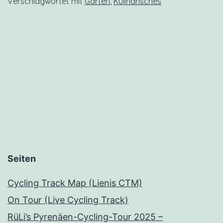
Verschlagwortet mit
Garten
,
Kulinarisches
Seiten
Cycling Track Map (Lienis CTM)
On Tour (Live Cycling Track)
RüLi’s Pyrenäen-Cycling-Tour 2025 –