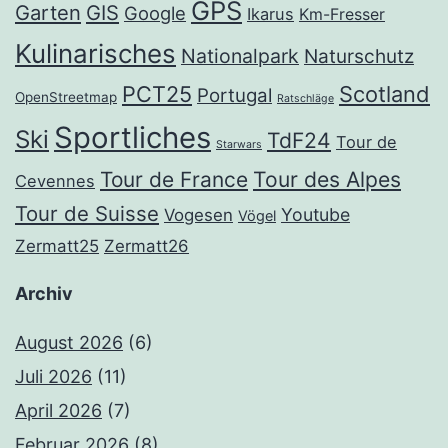
GPS
Garten
GIS
Google
Ikarus
Km-Fresser
Kulinarisches
Nationalpark
Naturschutz
PCT25
Scotland
Portugal
OpenStreetmap
Ratschläge
Sportliches
Ski
TdF24
Tour de
Starwars
Tour de France
Tour des Alpes
Cevennes
Tour de Suisse
Youtube
Vogesen
Vögel
Zermatt25
Zermatt26
Archiv
August 2026
(6)
Juli 2026
(11)
April 2026
(7)
Februar 2026
(8)