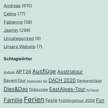
Andreas
(615)
Celine
(77)
Fabienne
(58)
Jasmin
(299)
Uncategorized
(6)
Unsere Website
(7)
Schlagwörter
Ausflüge
Austriatour
APT26
Android
DACH 2020
BayernTour
Denkanstösse
Botanisches
Bär
Dies&Das
EastAlpes-Tour
Digiscope
Ed Parson
Ferien
Familie
Fun
Feste
Frühlingstour 2026