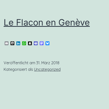
Le Flacon en Genève
Email
Threema
LinkedIn
WhatsApp
Snapchat
Teams
Mastodon
Bluesky
Veröffentlicht am
31. März 2018
Kategorisiert als
Uncategorized