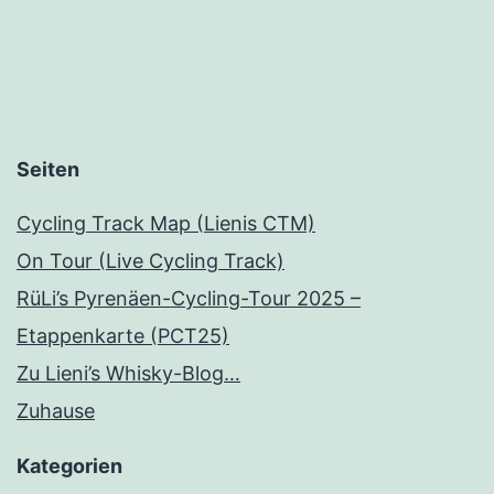
Seiten
Cycling Track Map (Lienis CTM)
On Tour (Live Cycling Track)
RüLi’s Pyrenäen-Cycling-Tour 2025 –
Etappenkarte (PCT25)
Zu Lieni’s Whisky-Blog…
Zuhause
Kategorien