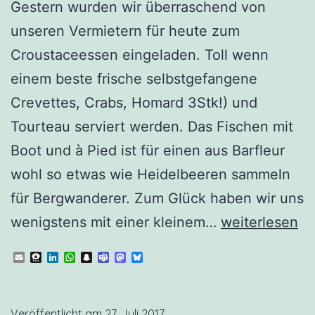
Gestern wurden wir überraschend von
unseren Vermietern für heute zum
Croustaceessen eingeladen. Toll wenn
einem beste frische selbstgefangene
Crevettes, Crabs, Homard 3Stk!) und
Tourteau serviert werden. Das Fischen mit
Boot und à Pied ist für einen aus Barfleur
wohl so etwas wie Heidelbeeren sammeln
für Bergwanderer. Zum Glück haben wir uns
Barfleur
wenigstens mit einer kleinem…
weiterlesen
5
Email
Threema
LinkedIn
WhatsApp
Snapchat
Teams
Mastodon
Bluesky
Veröffentlicht am
27. Juli 2017