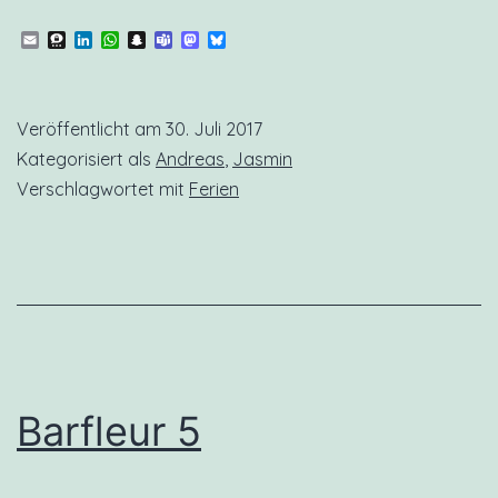
Home…
Email
Threema
LinkedIn
WhatsApp
Snapchat
Teams
Mastodon
Bluesky
(Paris)
Veröffentlicht am
30. Juli 2017
Kategorisiert als
Andreas
,
Jasmin
Verschlagwortet mit
Ferien
Barfleur 5