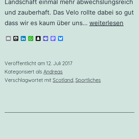
Landschaft einmal mehr abwechslungsreich
und zauberhaft. Das Velo rollte dabei so gut
Scot.23
dass wir es kaum über uns…
weiterlesen
Loch
Email
Threema
LinkedIn
WhatsApp
Snapchat
Teams
Mastodon
Bluesky
Lomond
Veröffentlicht am
12. Juli 2017
Kategorisiert als
Andreas
Verschlagwortet mit
Scotland
,
Sportliches