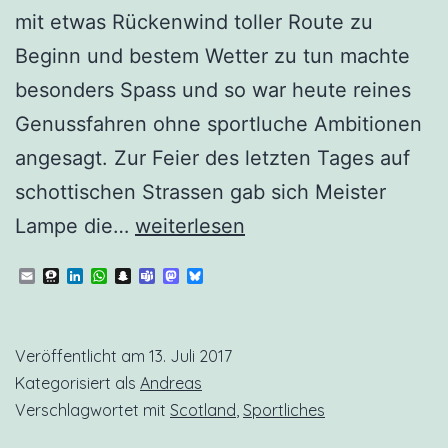
mit etwas Rückenwind toller Route zu
Beginn und bestem Wetter zu tun machte
besonders Spass und so war heute reines
Genussfahren ohne sportluche Ambitionen
angesagt. Zur Feier des letzten Tages auf
schottischen Strassen gab sich Meister
Scot.24
Lampe die…
weiterlesen
Malt
Email
Threema
LinkedIn
WhatsApp
Snapchat
Teams
Mastodon
Bluesky
Master
Tour
Veröffentlicht am
13. Juli 2017
Glengoyne
Kategorisiert als
Andreas
Verschlagwortet mit
Scotland
,
Sportliches