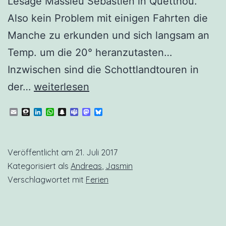
Lesage Massieu Sebastien in Quetthou.
Also kein Problem mit einigen Fahrten die
Manche zu erkunden und sich langsam an
Temp. um die 20° heranzutasten…
Inzwischen sind die Schottlandtouren in
Barfleur
der…
weiterlesen
2
Email
Threema
LinkedIn
WhatsApp
Snapchat
Teams
Mastodon
Bluesky
Veröffentlicht am
21. Juli 2017
Kategorisiert als
Andreas
,
Jasmin
Verschlagwortet mit
Ferien