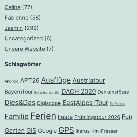
Celine
(77)
Fabienne
(58)
Jasmin
(299)
Uncategorized
(6)
Unsere Website
(7)
Schlagwörter
Ausflüge
Austriatour
APT26
Android
DACH 2020
BayernTour
Denkanstösse
Botanisches
Bär
Dies&Das
EastAlpes-Tour
Digiscope
Ed Parson
Ferien
Familie
Fun
Feste
Frühlingstour 2026
GPS
Garten
GIS
Google
Ikarus
Km-Fresser