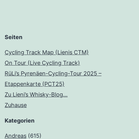
Beiträge
Seiten
Cycling Track Map (Lienis CTM)
On Tour (Live Cycling Track)
RüLi’s Pyrenäen-Cycling-Tour 2025 –
Etappenkarte (PCT25)
Zu Lieni’s Whisky-Blog…
Zuhause
Kategorien
Andreas
(615)