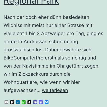
Regional Park
Nach der doch eher dünn besiedelten
Wildniss mit meist nur einer Strasse mit
vielleicht 1 bis 2 Abzweiger pro Tag, ging es
heute In Androssan schon richtig
grossstädisch los. Dabei bewährte sich
BikeComputerPro erstmals so richtig und
von der Navistimme im Ohr geführt zogen
wir im Zickzackkurs durch die
Wohnquartiere, wie wenn wir hier
Scot.21
aufgewachsen…
weiterlesen
Clyde
Email
Threema
LinkedIn
WhatsApp
Snapchat
Teams
Mastodon
Bluesky
Muirshiel