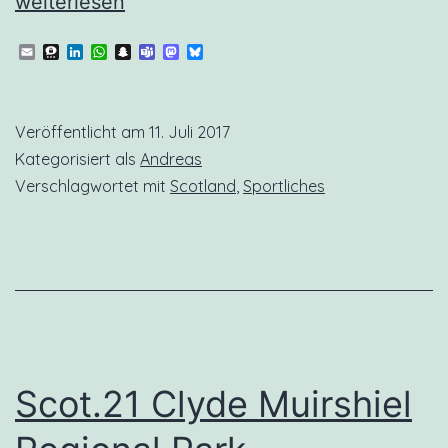
D
weiterlesen
In
Email
Threema
LinkedIn
WhatsApp
Snapchat
Teams
Mastodon
Bluesky
Veröffentlicht am
11. Juli 2017
Kategorisiert als
Andreas
Verschlagwortet mit
Scotland
,
Sportliches
Scot.21 Clyde Muirshiel