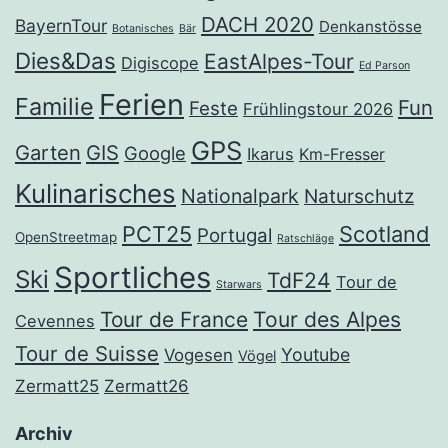
DACH 2020
BayernTour
Denkanstösse
Botanisches
Bär
Dies&Das
EastAlpes-Tour
Digiscope
Ed Parson
Ferien
Familie
Fun
Feste
Frühlingstour 2026
GPS
Garten
GIS
Google
Ikarus
Km-Fresser
Kulinarisches
Nationalpark
Naturschutz
PCT25
Scotland
Portugal
OpenStreetmap
Ratschläge
Sportliches
Ski
TdF24
Tour de
Starwars
Tour de France
Tour des Alpes
Cevennes
Tour de Suisse
Youtube
Vogesen
Vögel
Zermatt25
Zermatt26
Archiv