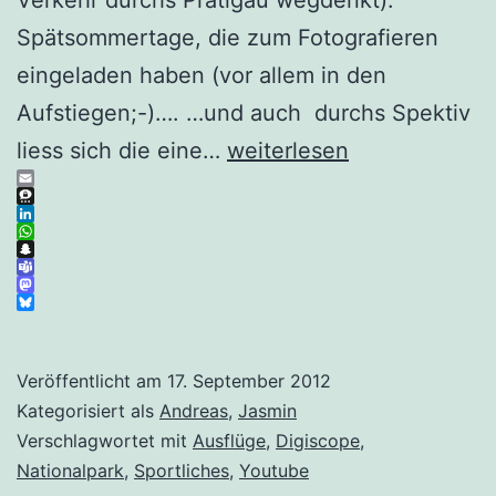
Spätsommertage, die zum Fotografieren
eingeladen haben (vor allem in den
Aufstiegen;-)…. …und auch durchs Spektiv
Velotour
liess sich die eine…
weiterlesen
in
Email
Threema
den
LinkedIn
WhatsApp
Nationalpark
Snapchat
Teams
Mastodon
Bluesky
Veröffentlicht am
17. September 2012
Kategorisiert als
Andreas
,
Jasmin
Verschlagwortet mit
Ausflüge
,
Digiscope
,
Nationalpark
,
Sportliches
,
Youtube