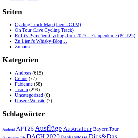
Seiten
Cycling Track Map (Lienis CTM)
On Tour (Live Cycling Track)
RüLi’s Pyrenäen-Cycling-Tour 2025 – Etappenkarte (PCT25)
Zu Lieni’s Whisky-Blog…
Zuhause
Kategorien
Andreas
(615)
Celine
(77)
Fabienne
(58)
Jasmin
(299)
Uncategorized
(6)
Unsere Website
(7)
Schlagwörter
Ausflüge
APT26
Austriatour
BayernTour
Android
Dies&Das
DACH 2020
Denkanstösse
Botanisches
Bär