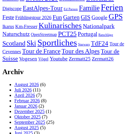
Ferien
Familie
EastAlpes-Tour
Digiscope
Ed Parson
GPS
Fun
Garten
GIS
Feste
Google
Frühlingstour 2026
Kulinarisches
Nationalpark
Ikarus
Km-Fresser
PCT25
Naturschutz
Portugal
OpenStreetmap
Ratschläge
Sportliches
Ski
Scotland
TdF24
Tour de
Starwars
Tour de France
Tour des Alpes
Tour de
Cevennes
Suisse
Youtube
Vogesen
Zermatt25
Zermatt26
Vögel
Archiv
August 2026
(6)
Juli 2026
(11)
April 2026
(7)
Februar 2026
(8)
Januar 2026
(2)
Dezember 2025
(1)
Oktober 2025
(7)
September 2025
(25)
August 2025
(5)
Juni 2025
(3)