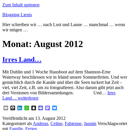
Zum Inhalt springen
Blogging Lienis
Hier schreiben wir … nach Lust und Laune … manchmal … wenn
wir mögen …
Monat:
August 2012
Irres Land…
Mit Dublin und 1 Woche Hausboot auf dem Shannon-Erne
Waterway beschliessen wir in Irland unsere Sommerferien. Und wer
gemächlich durch die Kanäle und über die Seen tuckert hat Zeit –
viel, viel Zeit, z.B. um zu fotografieren. Also darum gibt jetzt auch
drei Versionen von Bildersammlungen. Und…
Irres
Land…
weiterlesen
Email
Threema
LinkedIn
WhatsApp
Snapchat
Teams
Mastodon
Bluesky
Veröffentlicht am
13. August 2012
Kategorisiert als
Andreas
,
Celine
,
Fabienne
,
Jasmin
Verschlagwortet
mit
Familie
,
Ferien