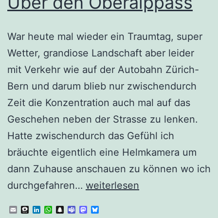
Über den Oberalppass
War heute mal wieder ein Traumtag, super
Wetter, grandiose Landschaft aber leider
mit Verkehr wie auf der Autobahn Zürich-
Bern und darum blieb nur zwischendurch
Zeit die Konzentration auch mal auf das
Geschehen neben der Strasse zu lenken.
Hatte zwischendurch das Gefühl ich
bräuchte eigentlich eine Helmkamera um
dann Zuhause anschauen zu können wo ich
Über
durchgefahren…
weiterlesen
den
Email
Threema
LinkedIn
WhatsApp
Snapchat
Teams
Mastodon
Bluesky
Oberalppass