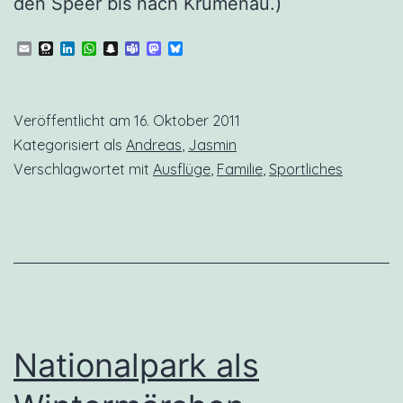
den Speer bis nach Krumenau.)
Email
Threema
LinkedIn
WhatsApp
Snapchat
Teams
Mastodon
Bluesky
Veröffentlicht am
16. Oktober 2011
Kategorisiert als
Andreas
,
Jasmin
Verschlagwortet mit
Ausflüge
,
Familie
,
Sportliches
Nationalpark als