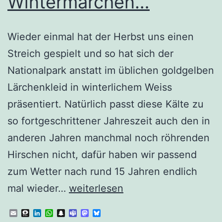
Wintermärchen…
Wieder einmal hat der Herbst uns einen
Streich gespielt und so hat sich der
Nationalpark anstatt im üblichen goldgelben
Lärchenkleid in winterlichem Weiss
präsentiert. Natürlich passt diese Kälte zu
so fortgeschrittener Jahreszeit auch den in
anderen Jahren manchmal noch röhrenden
Hirschen nicht, dafür haben wir passend
zum Wetter nach rund 15 Jahren endlich
Nationalpark
mal wieder…
weiterlesen
als
Email
Threema
LinkedIn
WhatsApp
Snapchat
Teams
Mastodon
Bluesky
Wintermärchen…