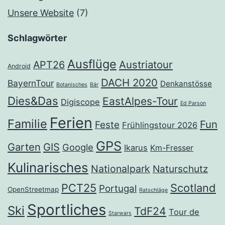
Unsere Website
(7)
Schlagwörter
Ausflüge
Austriatour
APT26
Android
DACH 2020
BayernTour
Denkanstösse
Botanisches
Bär
Dies&Das
EastAlpes-Tour
Digiscope
Ed Parson
Ferien
Familie
Fun
Feste
Frühlingstour 2026
GPS
Garten
GIS
Google
Ikarus
Km-Fresser
Kulinarisches
Nationalpark
Naturschutz
PCT25
Scotland
Portugal
OpenStreetmap
Ratschläge
Sportliches
Ski
TdF24
Tour de
Starwars