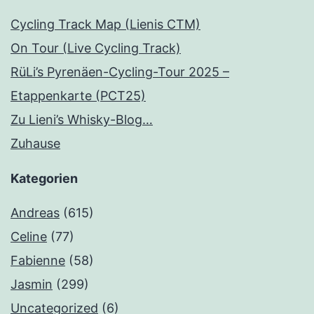
Cycling Track Map (Lienis CTM)
On Tour (Live Cycling Track)
RüLi’s Pyrenäen-Cycling-Tour 2025 –
Etappenkarte (PCT25)
Zu Lieni’s Whisky-Blog…
Zuhause
Kategorien
Andreas
(615)
Celine
(77)
Fabienne
(58)
Jasmin
(299)
Uncategorized
(6)