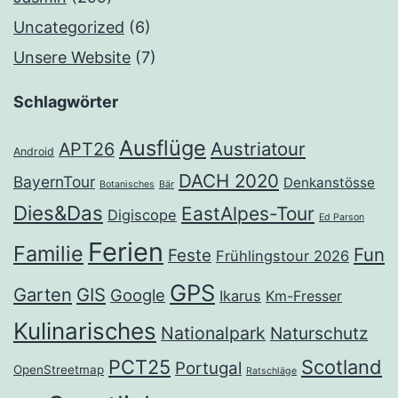
Uncategorized
(6)
Unsere Website
(7)
Schlagwörter
Ausflüge
Austriatour
APT26
Android
DACH 2020
BayernTour
Denkanstösse
Botanisches
Bär
Dies&Das
EastAlpes-Tour
Digiscope
Ed Parson
Ferien
Familie
Fun
Feste
Frühlingstour 2026
GPS
Garten
GIS
Google
Ikarus
Km-Fresser
Kulinarisches
Nationalpark
Naturschutz
PCT25
Scotland
Portugal
OpenStreetmap
Ratschläge