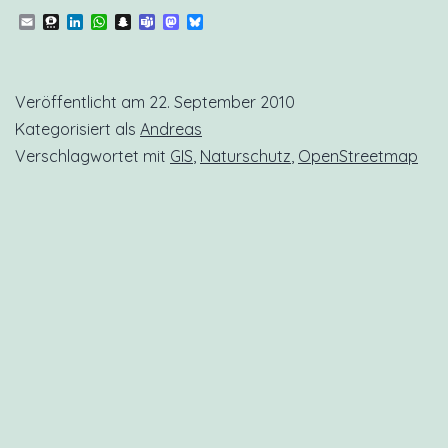
Email
Threema
LinkedIn
WhatsApp
Snapchat
Teams
Mastodon
Bluesky
Veröffentlicht am
22. September 2010
Kategorisiert als
Andreas
Verschlagwortet mit
GIS
,
Naturschutz
,
OpenStreetmap