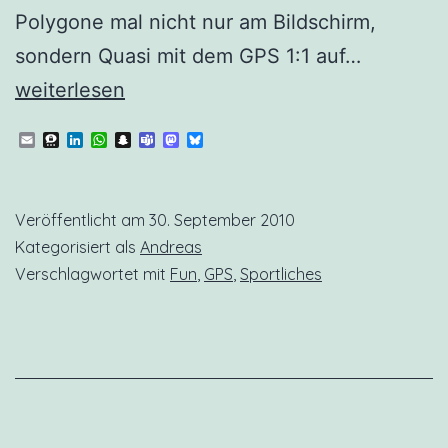
Polygone mal nicht nur am Bildschirm,
Nochmal
sondern Quasi mit dem GPS 1:1 auf…
gesteige
weiterlesen
Email
Threema
LinkedIn
WhatsApp
Snapchat
Teams
Mastodon
Bluesky
Veröffentlicht am
30. September 2010
Kategorisiert als
Andreas
Verschlagwortet mit
Fun
,
GPS
,
Sportliches