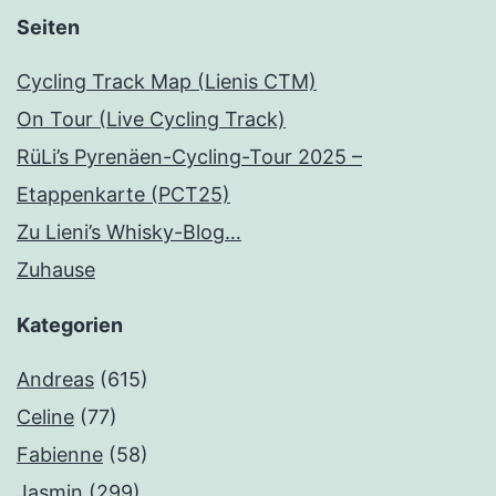
Seiten
Cycling Track Map (Lienis CTM)
On Tour (Live Cycling Track)
RüLi’s Pyrenäen-Cycling-Tour 2025 –
Etappenkarte (PCT25)
Zu Lieni’s Whisky-Blog…
Zuhause
Kategorien
Andreas
(615)
Celine
(77)
Fabienne
(58)
Jasmin
(299)